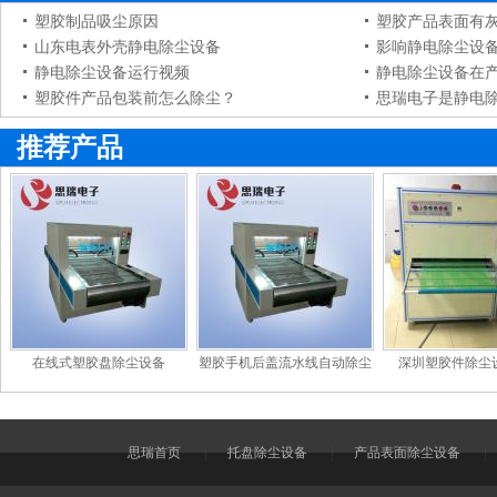
塑胶制品吸尘原因
塑胶产品表面有
山东电表外壳静电除尘设备
影响静电除尘设
静电除尘设备运行视频
静电除尘设备在
塑胶件产品包装前怎么除尘？
思瑞电子是静电除
推荐产品
在线式塑胶盘除尘设备
塑胶手机后盖流水线自动除尘
深圳塑胶件除尘
机
思瑞首页
托盘除尘设备
产品表面除尘设备