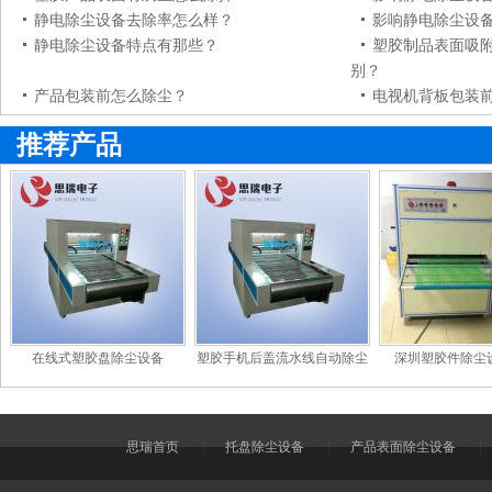
静电除尘设备去除率怎么样？
影响静电除尘设
静电除尘设备特点有那些？
塑胶制品表面吸
别？
产品包装前怎么除尘？
电视机背板包装
推荐产品
在线式塑胶盘除尘设备
塑胶手机后盖流水线自动除尘
深圳塑胶件除尘
机
思瑞首页
托盘除尘设备
产品表面除尘设备