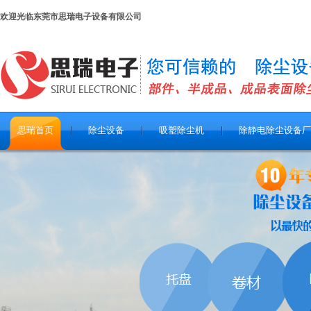
欢迎光临东莞市思瑞电子设备有限公司
思瑞首页
除尘设备
吸塑除尘机
除静电除尘设备厂
关于思瑞