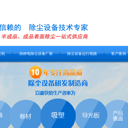
尘机
除静电除尘设备厂家
除尘设备运行视频
客户案例