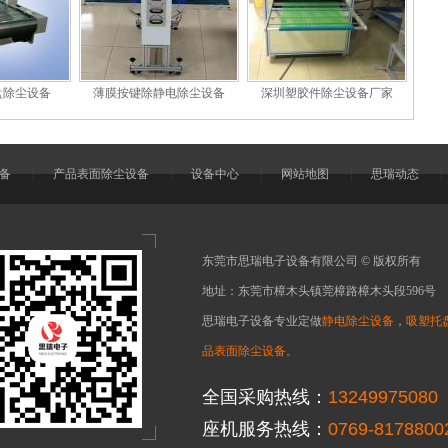
盘除尘设备
薄膜按键除静电除尘设备
深圳塑胶件除尘设备厂家
备
产品表面除尘设备
设备中心
网站地图
思瑞动态
东莞市思瑞电子设备有限公司 © 版权所有
地址：东莞市樟木头镇莞樟路樟木头段596号
思瑞电子设备专业定做
静电除尘设备
，
吸塑托
品表面除尘设备。
全国采购热线：
13249975080
座机服务热线：
0769-8178800