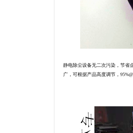
静电除尘设备无二次污染，节省企业
广，可根据产品高度调节，95%@0