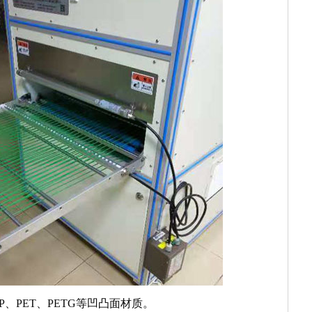
、PET、PETG等凹凸面材质。