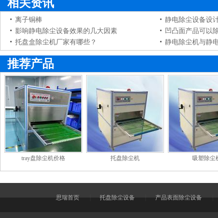
相关资讯
离子铜棒
静电除尘设备设
影响静电除尘设备效果的几大因素
凹凸面产品可以
托盘盒除尘机厂家有哪些？
静电除尘机与静
推荐产品
tray盘除尘机价格
托盘除尘机
吸塑除尘
思瑞首页
托盘除尘设备
产品表面除尘设备