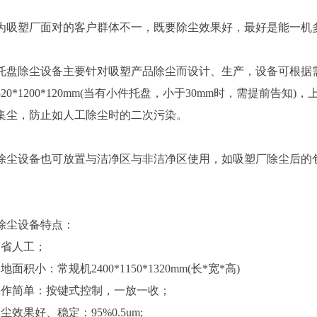
为吸塑厂面对的客户群体不一，既要除尘效果好，最好是能一机
托盘除尘设备主要针对吸塑产品除尘而设计、生产，设备可根据
520*1200*120mm(当有小件托盘，小于30mm时，需提前告
集尘，防止如人工除尘时的二次污染。
除尘设备也可放置与洁净区与非洁净区使用，如吸塑厂除尘后的
。
除尘设备特点：
节省人工；
地面积小：常规机2400*1150*1320mm(长*宽*高)
操作简单：按键式控制，一放一收；
尘效果好、稳定：95%0.5um;