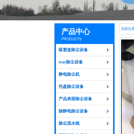
当前位置
产品中心
吸塑盒除尘设备
tray除尘设备
静电除尘机
托盘除尘设备
产品表面除尘设备
除静电除尘设备
除尘流水线