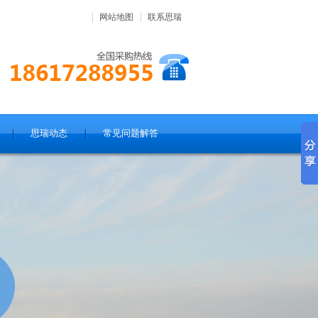
网站地图
联系思瑞
思瑞动态
常见问题解答