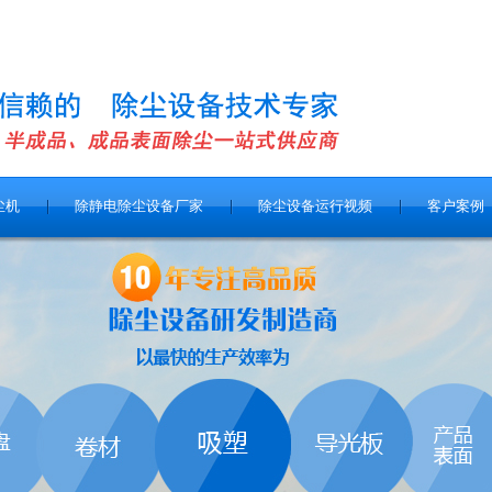
尘机
除静电除尘设备厂家
除尘设备运行视频
客户案例