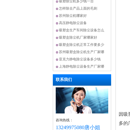
吸塑除尘机多少钱一台
怎样除去产品上面的毛刺
苏州除尘机哪家好
高压静电除尘设备
吸塑盒生产车间除尘设备怎么
选择？
吸塑盒除尘机厂家哪家好
吸塑盒除尘机正常工作要多少
气压
苏州吸塑盒除尘机生产厂家哪
家好
亚克力静电除尘设备多少钱
上海静电除尘设备生产厂家哪
家好
联系我们
因吸
咨询热线：
多的
13249975080唐小姐