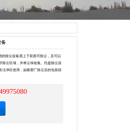
设备
用的除尘设备需上下双面可除尘，且可以
节除尘区域，并将尘埃收集。托盘除尘设
非洁净区使用，如吸塑厂除尘后的包装段
49975080