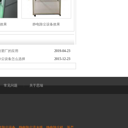
效果
静电除尘设备效果
吸塑厂的应用
2019-04-23
除尘设备怎么选择
2015-12-23
常见问题
关于思瑞
盘除尘设备
，
静电除尘流水线
，
静电除尘机
，
等产