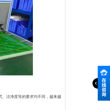
式、洁净度等的要求均不同，越来越